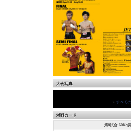
大会写真
»
すべての写
対戦カード
第8試合 60Kg