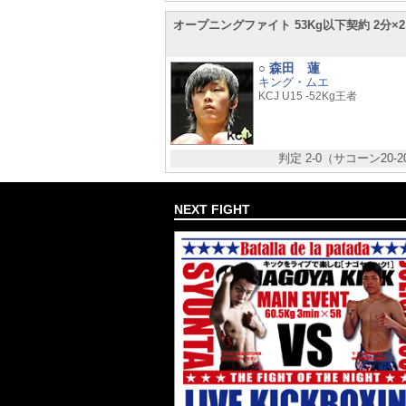
オープニングファイト 53Kg以下契約 2分×
森田 蓮
○
キング・ムエ
KCJ U15 -52Kg王者
判定 2-0（サコーン20-
NEXT FIGHT