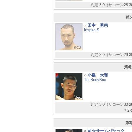
判定 3-0（サコーン28-
第5
田中 秀宗
×
Inspire-S
判定 3-0（サコーン29-
第4
小島 大和
○
TheBodyBox
判定 3-0（サコーン30-
＊2
第3
司☆サームパヤック
○