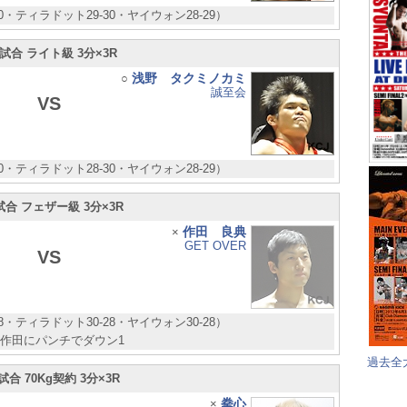
30・ティラドット29-30・ヤイウォン28-29）
試合 ライト級 3分×3R
浅野 タクミノカミ
○
誠至会
VS
30・ティラドット28-30・ヤイウォン28-29）
試合 フェザー級 3分×3R
作田 良典
×
GET OVER
VS
28・ティラドット30-28・ヤイウォン30-28）
R作田にパンチでダウン1
過去全
試合 70Kg契約 3分×3R
拳心
×