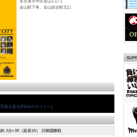
名古屋市中区金山1-17-1
金山駅下車、金山総合駅北口
SUP
真を見る(Flickrのサイトへ)
契約 3分×3R（延長1R） 日韓国際戦