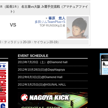
2Ｒ（延長1Ｒ） 名古屋vs大阪 Jr選手交流戦（アマチュアファイ
ト）
篠原 悠人
×
多田ジムTeamPlus+S
VS
TOP RUN50Kg王者
20・ティラドット20-19・ヤイウォン20-19）
EVENT SCHEDULE
2013年7月20日（土）@Diamond hall
2012年10月28日(日)@ZeppNagoya
2012年6月3日(日)@Diamond Hall
2012年3月25日(日)@ASUNAL HALL