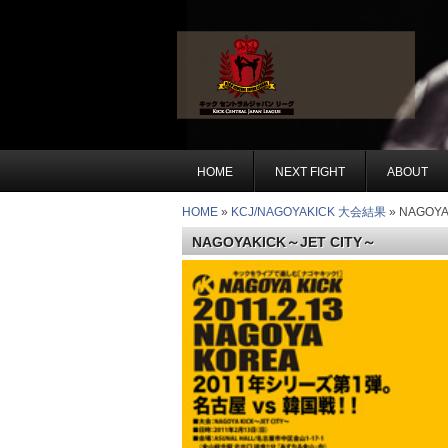
HOME
NEXT FIGHT
ABOUT
HOME
»
KCJ/NAGOYAKICK 大会結果
» NAGOYA
NAGOYAKICK～JET CITY～