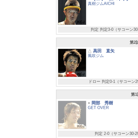
真樹ジムAICHI
判定 判定3-0（サコーン30
第2
高田 直矢
△
風吹ジム
ドロー 判定0-1（サコーン29
第1
岡部 秀樹
×
GET OVER
判定 2-0（サコーン30-