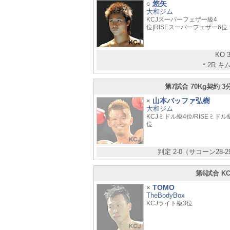
悠矢
○
大和ジム
KCJスーパーフェザー級4
位|RISEスーパーフェザー6位
KO
＊2R 
第7試合 70Kg契約 
山本バッファ弘樹
×
大和ジム
KCJミドル級4位/RISEミドル
位
判定 2-0（サコーン28-
第6試合 K
TOMO
×
TheBodyBox
KCJライト級3位