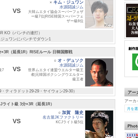
キム・ジュワン
×
水源闘誠ジム
VS
大韓ムエタイ協会スーパーフェザ
ー級7位|RISE韓国スーパーフェ
ザー級8位
 3R KO（パンチの連打）
キムジュワンにパンチでダウン1
3分×3R（延長1R）RISEルール 日韓国際戦
オ・デュソク
○
水源闘誠ジム
VS
級7
世界ムエタイ連盟ウエルター級王
者|元韓国ボクシングウエルター
級王者
29・ティラドット29-29・ヤイウォン29-30）
アー
アーカ
CJライト級 3分×3R（延長1R）
加賀 隆史
○
名古屋JKファクトリー
VS
KCJライト級5位
Phot