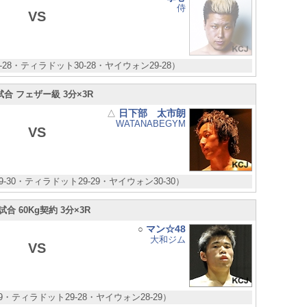
侍
VS
-28・ティラドット30-28・ヤイウォン29-28）
試合 フェザー級 3分×3R
日下部 太市朗
△
WATANABEGYM
VS
-30・ティラドット29-29・ヤイウォン30-30）
試合 60Kg契約 3分×3R
マン☆48
○
大和ジム
VS
29・ティラドット29-28・ヤイウォン28-29）