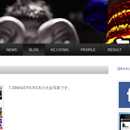
NEWS
BLOG
KCJ GYMS
PROFILE
RESULT
@kick
7.20NAGOYA KICKの大会写真です。