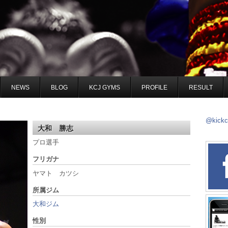
NEWS
BLOG
KCJ GYMS
PROFILE
RESULT
@kick
大和 勝志
プロ選手
フリガナ
ヤマト カツシ
所属ジム
大和ジム
性別