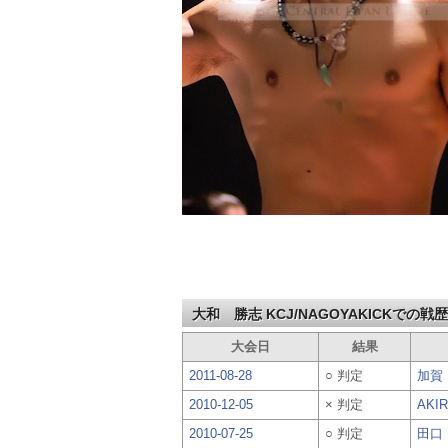
大和 勝志 KCJ/NAGOYAKICKでの戦歴
大会日
結果
2011-08-28
○ 判定
加賀
2010-12-05
× 判定
AKI
2010-07-25
○ 判定
田口