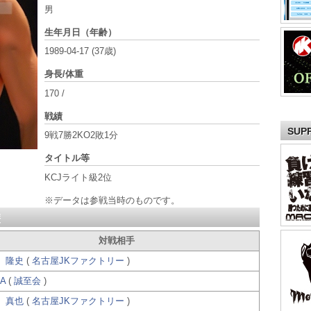
男
生年月日（年齢）
1989-04-17 (37歳)
身長/体重
170 /
戦績
SUP
9戦7勝2KO2敗1分
タイトル等
KCJライト級2位
※データは参戦当時のものです。
対戦相手
 隆史
(
名古屋JKファクトリー
)
RA
(
誠至会
)
 真也
(
名古屋JKファクトリー
)