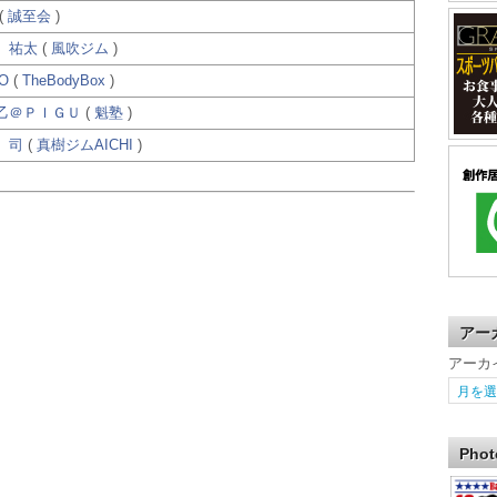
(
誠至会
)
 祐太
(
風吹ジム
)
MO
(
TheBodyBox
)
乙＠ＰＩＧＵ
(
魁塾
)
 司
(
真樹ジムAICHI
)
アー
アーカ
Phot